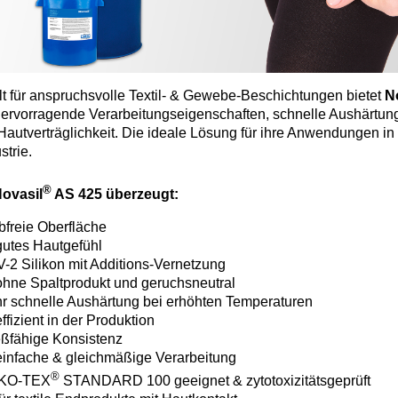
lt für anspruchsvolle Textil- & Gewebe-Beschichtungen bietet
N
ervorragende Verarbeitungseigenschaften, schnelle Aushärtun
Hautverträglichkeit. Die ideale Lösung für ihre Anwendungen in
trie. ​
®
ovasil
AS 425 überzeugt:​
bfreie Oberfläche
utes Hautgefühl​
-2 Silikon mit Additions-Vernetzung
hne Spaltprodukt und geruchsneutral​
r schnelle Aushärtung bei erhöhten Temperaturen
ffizient in der Produktion​
eßfähige Konsistenz
infache & gleichmäßige Verarbeitung​
®
KO-TEX
STANDARD 100 geeignet & zytotoxizitätsgeprüft