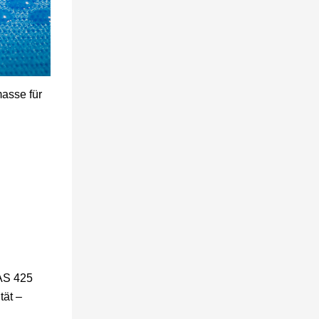
masse für
S 425​
tät –