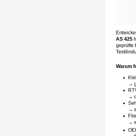
Entwicke
AS 425
h
geprüfte 
Textilindus
Warum N
Kle
→ g
RTV
→ o
Seh
→ e
Fli
→ e
OE