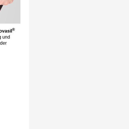
®
ovasil
g und
 der