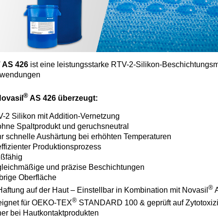
®
AS 426
ist eine leistungsstarke RTV-2-Silikon-Beschichtungs
Anwendungen​
®
ovasil
AS 426 überzeugt:​
-2 Silikon mit Addition-Vernetzung
hne Spaltprodukt und geruchsneutral​
r schnelle Aushärtung bei erhöhten Temperaturen
effizienter Produktionsprozess ​
eßfähig
gleichmäßige und präzise Beschichtungen ​
brige Oberfläche
®
Haftung auf der Haut – Einstellbar in Kombination mit Novasil
A
®
ignet für OEKO-TEX
STANDARD 100 & geprüft auf Zytotoxizi
her bei Hautkontaktprodukten ​