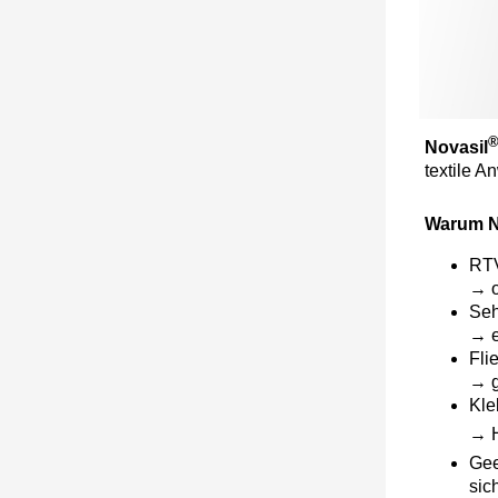
Novasil
textile 
Warum N
RTV
→ o
Seh
​→ 
Fli
​→ 
Kle
​→ 
Gee
sic