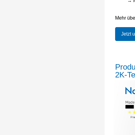
→ f
Mehr übe
Jetzt 
Produ
2K‑Te