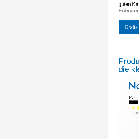
guten Kaf
Entspann
Gratis
Produ
die k