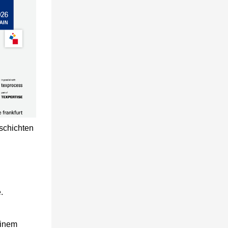
schichten
.
einem