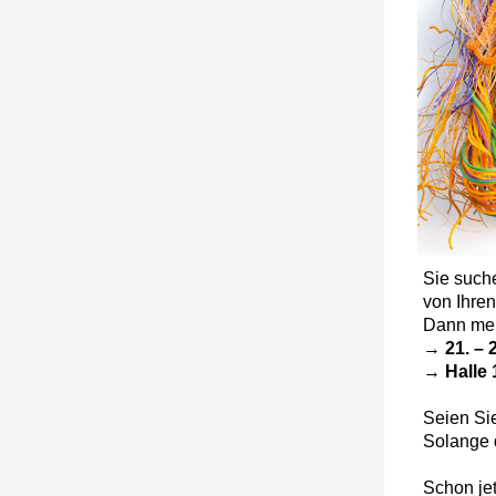
Sie such
von Ihren 
Dann mer
→
21. – 
→
Halle 
Seien Sie
Solange d
Schon jet