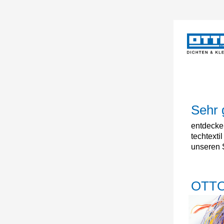
Sehr 
entdecken
techtexti
unseren 
OTTO 