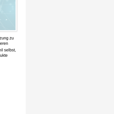
tzung zu
seren
il selbst,
ukte