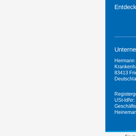
Entdeck
Untern
Hermann 
Krankenha
83413 Fri
Deutschl
Registerg
USt-IdNr:
Geschäfts
Heineman