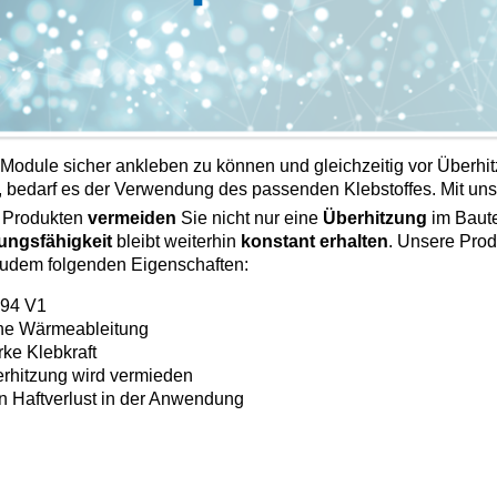
odule sicher ankleben zu können und gleichzeitig vor Überhi
, bedarf es der Verwendung des passenden Klebstoffes. Mit un
Produkten
vermeiden
Sie nicht nur eine
Überhitzung
im Baute
tungsfähigkeit
bleibt weiterhin
konstant erhalten
. Unsere Prod
 zudem folgenden Eigenschaften:
94 V1
e Wärmeableitung
rke Klebkraft
rhitzung wird vermieden
n Haftverlust in der Anwendung