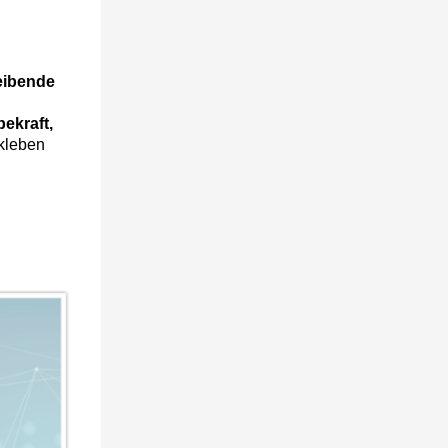
eibende
bekraft,
kleben