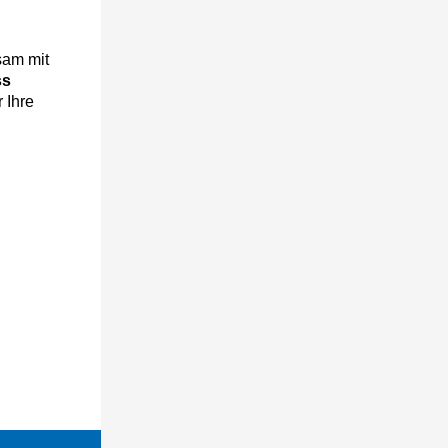
sam mit
ss
r Ihre