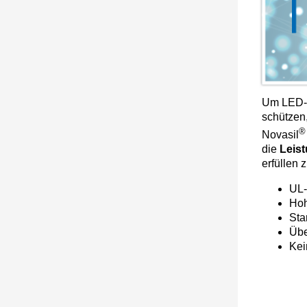
Um LED-M
schützen
®
Novasil
die
Leis
erfüllen
UL-
Hoh
Sta
Übe
Kei