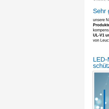
Sehr 
unsere N
Produkt
kompensi
UL-V1 u
von Leuc
LED-M
schüt