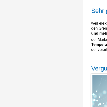
Sehr 
weil
elek
den Grenz
und me
der Mark
Temperat
der vera
Vergu