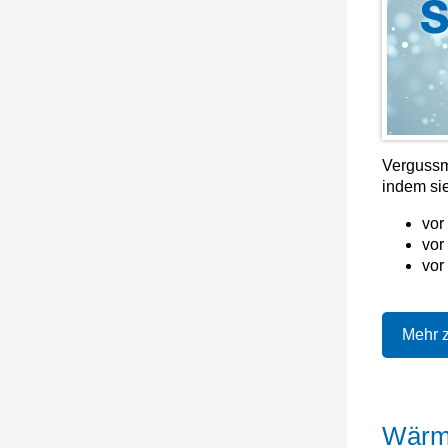
Vergussm
indem si
vor
vor
vor
Mehr 
Wärme