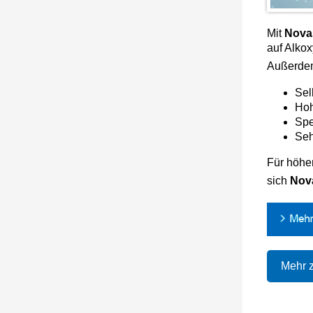
Mit
Novas
auf Alkox
Außerdem
Sel
Hoh
Spe
Seh
Für höhe
sich
Nova
Mehr 