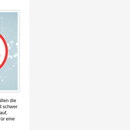
üllen die
nd schwer
auf,
ür eine