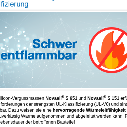
ifizierung
®
®
ilicon-Vergussmassen
Novasil
S 651
und
Novasil
S 151
erf
forderungen der strengsten UL-Klassifi­zierung (UL-V0) und si
bar. Dazu weisen sie eine
hervorragende Wärmeleitfähigkeit
uverlässig Wärme aufgenommen und abgeleitet werden kann. F
ebensdauer der betroffenen Bauteile!