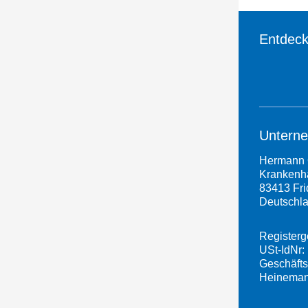
Entdeck
Untern
Hermann 
Krankenha
83413 Fri
Deutschl
Registerg
USt-IdNr:
Geschäfts
Heineman