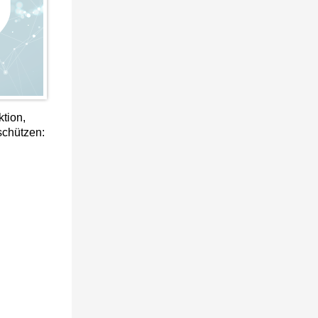
tion,
schützen: