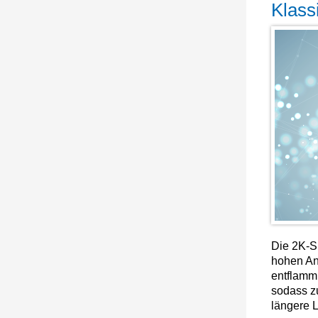
Klass
Die 2K-S
hohen An
entflamm
sodass z
längere L