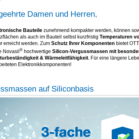
geehrte Damen und Herren,
tronische Bauteile
zunehmend kompakter werden, können sow
flächen als auch im Bauteil selbst kurzfristig
Temperaturen v
hr
erreicht werden. Zum
Schutz Ihrer Komponenten
bietet OTT
®
e Novasil
hochwertige
Silicon-Vergussmassen mit besonde
urbeständigkeit & Wärmeleitfähigkeit
. Für eine längere Leb
rbeiteten Elektronikkomponenten!
ssmassen auf Siliconbasis