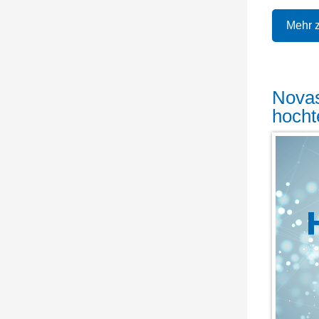
Mehr 
Novas
hocht