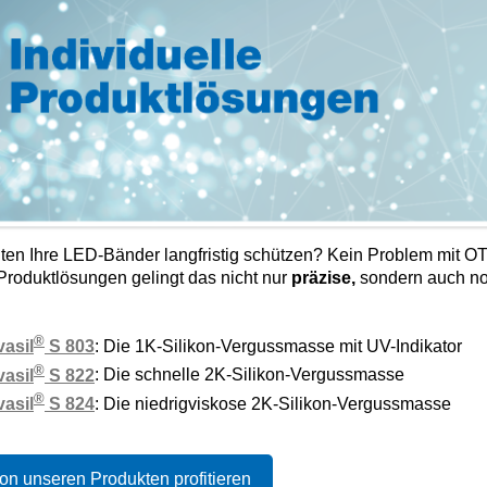
ten Ihre LED-Bänder langfristig schützen? Kein Problem mit OT
Produktlösungen gelingt das nicht nur
präzise,
sondern auch n
®
asil
S 803
: Die 1K-Silikon-Vergussmasse mit UV-Indikator
®
asil
S 822
: Die schnelle 2K-Silikon-Vergussmasse
®
asil
S 824
: Die niedrigviskose 2K-Silikon-Vergussmasse
von unseren Produkten profitieren