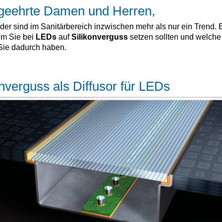
geehrte Damen und Herren,
er sind im Sanitärbereich inzwischen mehr als nur ein Trend. 
um Sie bei
LEDs
auf
Silikonverguss
setzen sollten und welch
Sie dadurch haben.
onverguss als Diffusor für LEDs