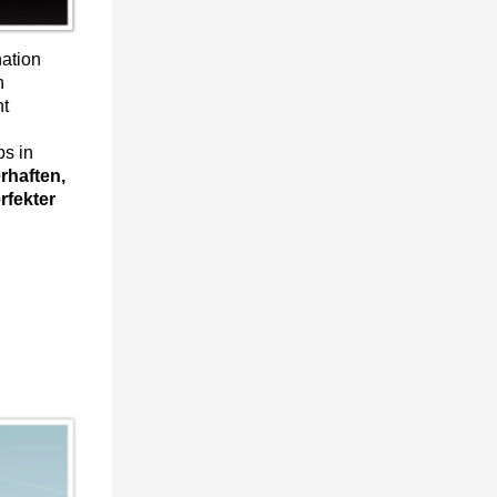
nation
n
ht
s in
rhaften,
rfekter