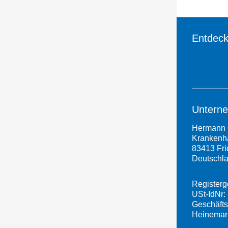
Entdeck
Untern
Hermann 
Krankenha
83413 Fri
Deutschl
Registerg
USt-IdNr:
Geschäfts
Heineman