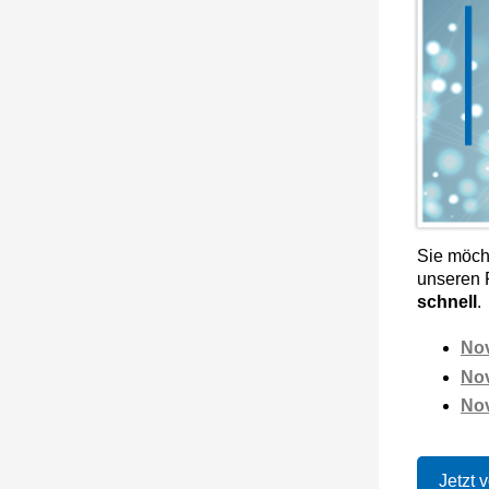
Sie möch
unseren 
schnell
.
Nov
Nov
Nov
Jetzt 