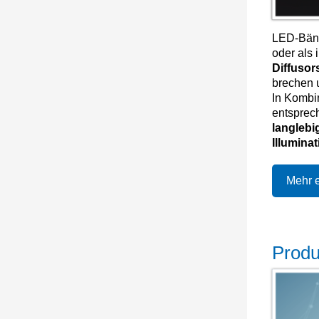
LED-Bände
oder als
Diffuso
brechen 
In Kombi
entsprec
langlebi
Illuminat
Mehr e
Produ