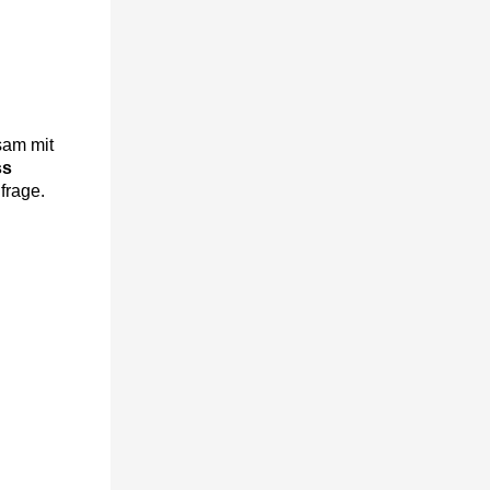
sam mit
ss
nfrage.