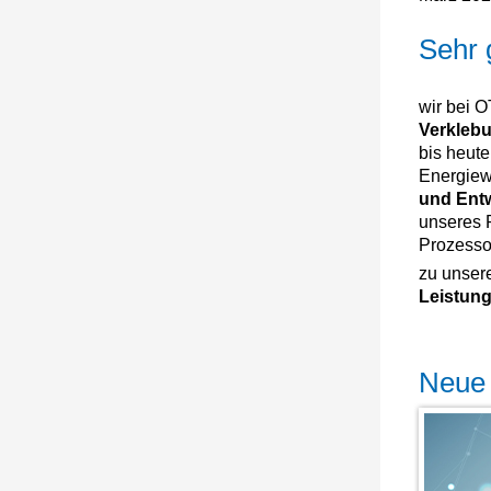
Sehr 
wir bei 
Verkleb
bis heute
Energiew
und Ent
unseres 
Prozesso
zu unse
Leistun
Neue 