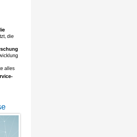
die
zt, die
rschung
twicklung
e alles
rvice-
se