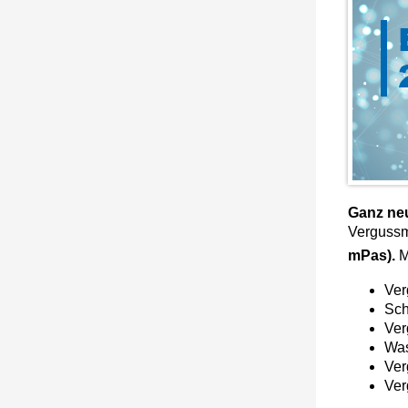
Ganz ne
Vergussm
mPas).
M
Ver
Sch
Ver
Was
Ver
Ver