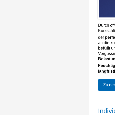
Durch of
Kurzschl
der
perf
an die k
befüllt
u
Vergussm
Belastu
Feuchtig
langfris
Zu den
Indiv