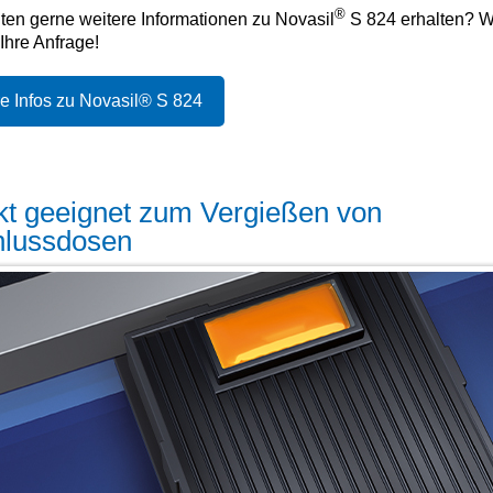
®
ten gerne weitere Informationen zu Novasil
S 824 erhalten? W
Ihre Anfrage!
e Infos zu Novasil® S 824
kt geeignet zum Vergießen von
hlussdosen