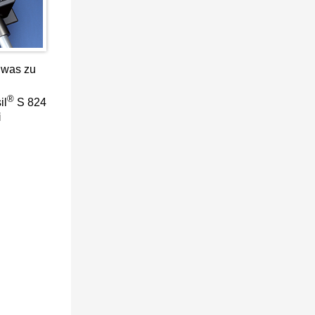
 was zu
®
il
S 824
i