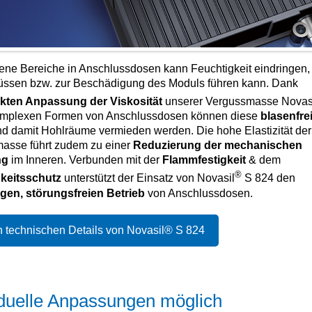
fene Bereiche in Anschlussdosen kann Feuchtigkeit eindringen,
üssen bzw. zur Beschädigung des Moduls führen kann. Dank
ekten Anpassung der Viskosität
unserer Vergussmasse Novas
omplexen Formen von Anschlussdosen können diese
blasenfre
nd
damit Hohlräume vermieden werden. Die hohe Elastizität der
asse führt zudem zu einer
Reduzierung der mechanischen
ng
im Inneren. Verbunden mit der
Flammfestigkeit
& dem
®
keitsschutz
unterstützt der Einsatz von Novasil
S 824 den
tigen, störungsfreien Betrieb
von Anschlussdosen.
 technischen Details von Novasil® S 824
iduelle Anpassungen möglich