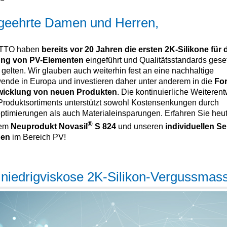
geehrte Damen und Herren,
OTTO haben
bereits vor 20 Jahren die ersten 2K-Silikone für 
ung von PV-Elementen
eingeführt und Qualitätsstandards geset
 gelten. Wir glauben auch weiterhin fest an eine nachhaltige
ende in Europa und investieren daher unter anderem in die
Fo
wicklung von neuen Produkten
. Die kontinuierliche Weiteren
Produktsortiments unterstützt sowohl Kostensenkungen durch
ptimierungen als auch Materialeinsparungen. Erfahren Sie heut
®
rem
Neuprodukt Novasil
S 824
und unseren
individuellen Se
gen
im Bereich PV!
niedrigviskose 2K-Silikon-Vergussmas