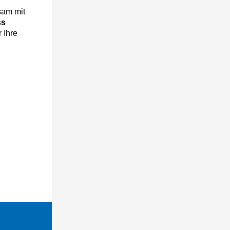
sam mit
ss
r Ihre